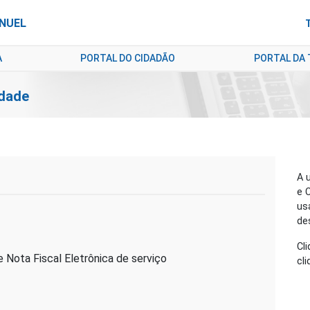
ANUEL
A
PORTAL DO CIDADÃO
PORTAL DA
idade
A 
e 
us
de
Cl
 Nota Fiscal Eletrônica de serviço
cl